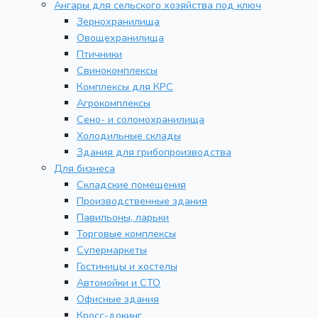
Ангары для сельского хозяйства под ключ
Зернохранилища
Овощехранилища
Птичники
Свинокомплексы
Комплексы для КРС
Агрокомплексы
Сено- и соломохранилища
Холодильные склады
Здания для грибопроизводства
Для бизнеса
Складские помещения
Производственные здания
Павильоны, ларьки
Торговые комплексы
Супермаркеты
Гостиницы и хостелы
Автомойки и СТО
Офисные здания
Кросс-докинг