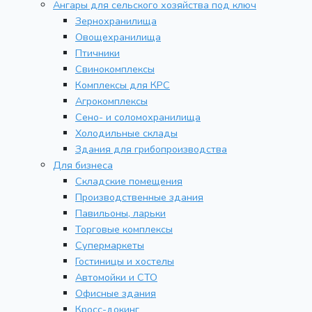
Ангары для сельского хозяйства под ключ
Зернохранилища
Овощехранилища
Птичники
Свинокомплексы
Комплексы для КРС
Агрокомплексы
Сено- и соломохранилища
Холодильные склады
Здания для грибопроизводства
Для бизнеса
Складские помещения
Производственные здания
Павильоны, ларьки
Торговые комплексы
Супермаркеты
Гостиницы и хостелы
Автомойки и СТО
Офисные здания
Кросс-докинг