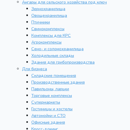
Ангары для сельского хозяйства под ключ
Зернохранилища
Овощехранилища
Птичники
Свинокомплексы
Комплексы для КРС
Агрокомплексы
Сено- и соломохранилища
Холодильные склады
Здания для грибопроизводства
Для бизнеса
Складские помещения
Производственные здания
Павильоны, ларьки
Торговые комплексы
Супермаркеты
Гостиницы и хостелы
Автомойки и СТО
Офисные здания
Кросс-докинг