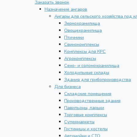
Заказать звонок
Назначение ангаров
Ангары для сельского хозяйства под к
Зернохранилища
Овощехранилища
Птичники
Свинокомплексы
Комплексы для КРС
Агрокомплексы
Сено- и соломохранилища
Холодильные склады
Здания для грибопроизводства
Для бизнеса
Складские помещения
Производственные здания
Павильоны, ларьки
Торговые комплексы
Супермаркеты
Гостиницы и хостелы
Автомойки и СТО