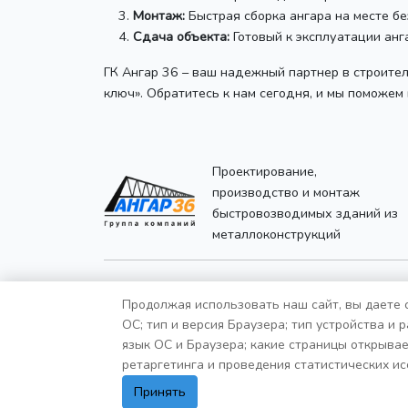
Монтаж:
Быстрая сборка ангара на месте бе
Сдача объекта:
Готовый к эксплуатации анга
ГК Ангар 36 – ваш надежный партнер в строител
ключ». Обратитесь к нам сегодня, и мы поможем
Проектирование,
производство и монтаж
быстровозводимых зданий из
металлоконструкций
Продолжая использовать наш сайт, вы даете с
ОС; тип и версия Браузера; тип устройства и 
ООО Группа компаний "Ангар 36"
язык ОС и Браузера; какие страницы открывае
ИНН: 3627032960
ретаргетинга и проведения статистических ис
ОГРН: 1213600033240
Адрес:
Воронежская область, Россошанский р-н,
Принять