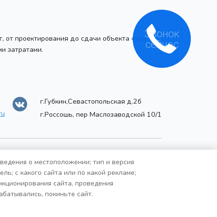
г, от проектирования до сдачи объекта «под
Звонок
сейчас
ми затратами.
г.Губкин,Севастопольская д.2б
ru
г.Россошь, пер Маслозаводской 10/1
сведения о местоположении; тип и версия
ль; с какого сайта или по какой рекламе;
ункционирования сайта, проведения
абатывались, покиньте сайт.