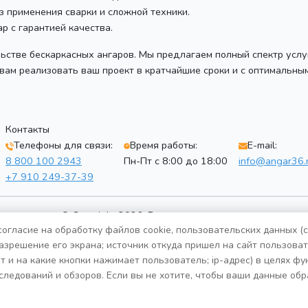
з применения сварки и сложной техники.
р с гарантией качества.
ьстве бескаркасных ангаров. Мы предлагаем полный спектр услу
 вам реализовать ваш проект в кратчайшие сроки и с оптимальны
Контакты
Телефоны для связи:
Время работы:
E-mail:
8 800 100 2943
Пн-Пт с 8:00 до 18:00
info@angar36.
+7 910 249-37-39
© Copyright 2026. Все права защищены
огласие на обработку файлов cookie, пользовательских данных (
Политика конфиденциальности
разрешение его экрана; источник откуда пришел на сайт пользовате
т и на какие кнопки нажимает пользователь; ip-адрес) в целях ф
следований и обзоров. Если вы не хотите, чтобы ваши данные обр
 г Россошь
,
Маслозаводской пер, г-ж 10/1, офис 1