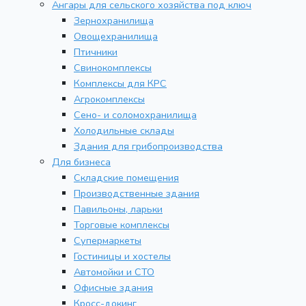
Ангары для сельского хозяйства под ключ
Зернохранилища
Овощехранилища
Птичники
Свинокомплексы
Комплексы для КРС
Агрокомплексы
Сено- и соломохранилища
Холодильные склады
Здания для грибопроизводства
Для бизнеса
Складские помещения
Производственные здания
Павильоны, ларьки
Торговые комплексы
Супермаркеты
Гостиницы и хостелы
Автомойки и СТО
Офисные здания
Кросс-докинг