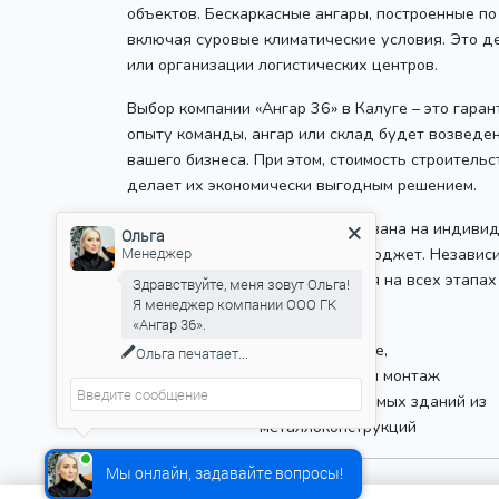
объектов. Бескаркасные ангары, построенные по
включая суровые климатические условия. Это 
или организации логистических центров.
Выбор компании «Ангар 36» в Калуге – это гара
опыту команды, ангар или склад будет возведен
вашего бизнеса. При этом, стоимость строител
делает их экономически выгодным решением.
Компания «Ангар 36» ориентирована на индиви
Ольга
Менеджер
специфические потребности и бюджет. Независи
высочайший уровень исполнения на всех этапах 
Здравствуйте, меня зовут Ольга!
Я менеджер компании ООО ГК
«Ангар 36».
Проектирование,
Ольга
печатает...
производство и монтаж
быстровозводимых зданий из
металлоконструкций
Мы онлайн, задавайте вопросы!