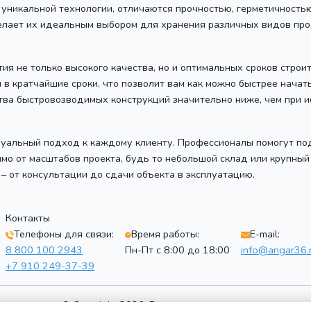
 уникальной технологии, отличаются прочностью, герметичность
делает их идеальным выбором для хранения различных видов пр
нтия не только высокого качества, но и оптимальных сроков стро
 в кратчайшие сроки, что позволит вам как можно быстрее нача
ьства быстровозводимых конструкций значительно ниже, чем при 
дуальный подход к каждому клиенту. Профессионалы помогут по
мо от масштабов проекта, будь то небольшой склад или крупный
– от консультации до сдачи объекта в эксплуатацию.
Контакты
Телефоны для связи:
Время работы:
E-mail:
8 800 100 2943
Пн-Пт с 8:00 до 18:00
info@angar36.
+7 910 249-37-39
© Copyright 2026. Все права защищены