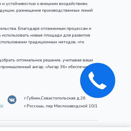
ю и устойчивостью к внешним воздействиям,
одукции, размещения производственных линий
ительства. Благодаря отлаженным процессам и
ть использовать новые площади для развития
использовании традиционных методов, что
добрать оптимальное решение, учитывая ваши
 промышленный ангар, «Ангар 36» обеспечит
г.Губкин,Севастопольская д.2б
ru
г.Россошь, пер Маслозаводской 10/1