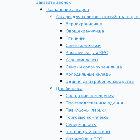
Заказать звонок
Назначение ангаров
Ангары для сельского хозяйства под к
Зернохранилища
Овощехранилища
Птичники
Свинокомплексы
Комплексы для КРС
Агрокомплексы
Сено- и соломохранилища
Холодильные склады
Здания для грибопроизводства
Для бизнеса
Складские помещения
Производственные здания
Павильоны, ларьки
Торговые комплексы
Супермаркеты
Гостиницы и хостелы
Автомойки и СТО