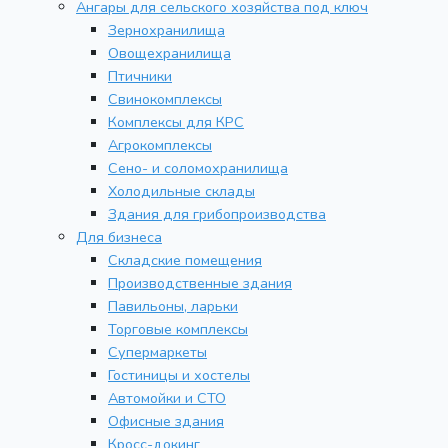
Ангары для сельского хозяйства под ключ
Зернохранилища
Овощехранилища
Птичники
Свинокомплексы
Комплексы для КРС
Агрокомплексы
Сено- и соломохранилища
Холодильные склады
Здания для грибопроизводства
Для бизнеса
Складские помещения
Производственные здания
Павильоны, ларьки
Торговые комплексы
Супермаркеты
Гостиницы и хостелы
Автомойки и СТО
Офисные здания
Кросс-докинг