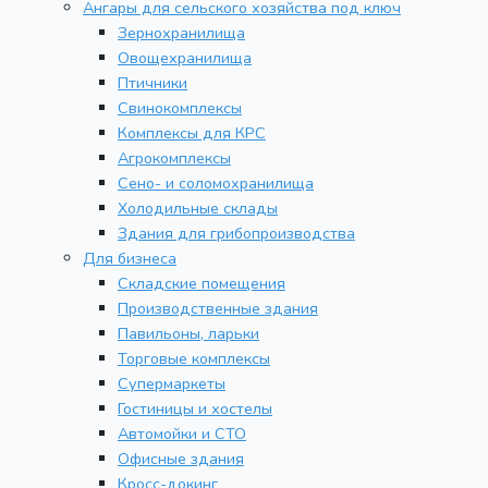
Ангары для сельского хозяйства под ключ
Зернохранилища
Овощехранилища
Птичники
Свинокомплексы
Комплексы для КРС
Агрокомплексы
Сено- и соломохранилища
Холодильные склады
Здания для грибопроизводства
Для бизнеса
Складские помещения
Производственные здания
Павильоны, ларьки
Торговые комплексы
Супермаркеты
Гостиницы и хостелы
Автомойки и СТО
Офисные здания
Кросс-докинг