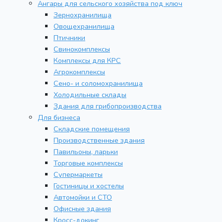
Ангары для сельского хозяйства под ключ
Зернохранилища
Овощехранилища
Птичники
Свинокомплексы
Комплексы для КРС
Агрокомплексы
Сено- и соломохранилища
Холодильные склады
Здания для грибопроизводства
Для бизнеса
Складские помещения
Производственные здания
Павильоны, ларьки
Торговые комплексы
Супермаркеты
Гостиницы и хостелы
Автомойки и СТО
Офисные здания
Кросс-докинг