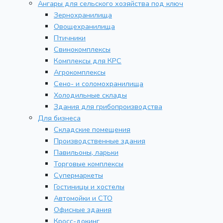
Ангары для сельского хозяйства под ключ
Зернохранилища
Овощехранилища
Птичники
Свинокомплексы
Комплексы для КРС
Агрокомплексы
Сено- и соломохранилища
Холодильные склады
Здания для грибопроизводства
Для бизнеса
Складские помещения
Производственные здания
Павильоны, ларьки
Торговые комплексы
Супермаркеты
Гостиницы и хостелы
Автомойки и СТО
Офисные здания
Кросс-докинг