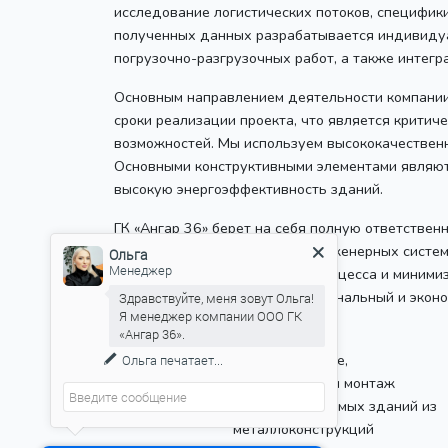
исследование логистических потоков, специфик
полученных данных разрабатывается индивидуа
погрузочно-разгрузочных работ, а также интег
Основным направлением деятельности компании 
сроки реализации проекта, что является крити
возможностей. Мы используем высококачественн
Основными конструктивными элементами являют
высокую энергоэффективность зданий.
ГК «Ангар 36» берет на себя полную ответствен
монтажных работ, установку инженерных систем 
Ольга
Менеджер
максимальную прозрачность процесса и минимиз
является современный, функциональный и эконо
Здравствуйте, меня зовут Ольга!
Я менеджер компании ООО ГК
«Ангар 36».
Проектирование,
Ольга
печатает...
производство и монтаж
быстровозводимых зданий из
металлоконструкций