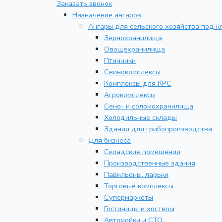
Заказать звонок
Назначение ангаров
Ангары для сельского хозяйства под к
Зернохранилища
Овощехранилища
Птичники
Свинокомплексы
Комплексы для КРС
Агрокомплексы
Сено- и соломохранилища
Холодильные склады
Здания для грибопроизводства
Для бизнеса
Складские помещения
Производственные здания
Павильоны, ларьки
Торговые комплексы
Супермаркеты
Гостиницы и хостелы
Автомойки и СТО