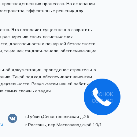
е производственных процессов. На основании
ространства, эффективные решения для
тва. Это позволяет существенно сократить
у расширению своих логистических
ти, долговечности и пожарной безопасности.
, такие как сэндвич-панели, обеспечивающие
ельной документации, проведение строительно-
тацию. Такой подход обеспечивает клиентам
 деятельности. Результатом нашей работы
ию самых сложных задач.
Звонок
сейчас
г.Губкин,Севастопольская д.2б
ru
г.Россошь, пер Маслозаводской 10/1