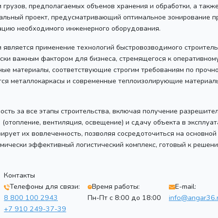
и грузов, предполагаемых объемов хранения и обработки, а такж
льный проект, предусматривающий оптимальное зонирование п
рацию необходимого инженерного оборудования.
является применение технологий быстровозводимого строительс
чески важным фактором для бизнеса, стремящегося к оперативном
ые материалы, соответствующие строгим требованиям по прочнос
ся металлокаркасы и современные теплоизолирующие материалы
ность за все этапы строительства, включая получение разрешит
(отопление, вентиляция, освещение) и сдачу объекта в эксплуа
ирует их вовлеченность, позволяя сосредоточиться на основной
мически эффективный логистический комплекс, готовый к решен
Контакты
Телефоны для связи:
Время работы:
E-mail:
8 800 100 2943
Пн-Пт с 8:00 до 18:00
info@angar36.
+7 910 249-37-39