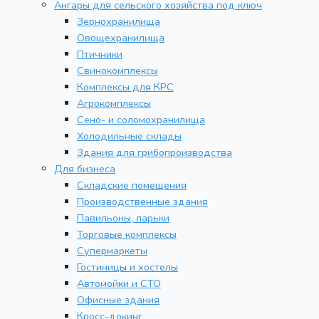
Ангары для сельского хозяйства под ключ
Зернохранилища
Овощехранилища
Птичники
Свинокомплексы
Комплексы для КРС
Агрокомплексы
Сено- и соломохранилища
Холодильные склады
Здания для грибопроизводства
Для бизнеса
Складские помещения
Производственные здания
Павильоны, ларьки
Торговые комплексы
Супермаркеты
Гостиницы и хостелы
Автомойки и СТО
Офисные здания
Кросс-докинг