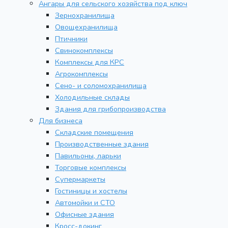
Ангары для сельского хозяйства под ключ
Зернохранилища
Овощехранилища
Птичники
Свинокомплексы
Комплексы для КРС
Агрокомплексы
Сено- и соломохранилища
Холодильные склады
Здания для грибопроизводства
Для бизнеса
Складские помещения
Производственные здания
Павильоны, ларьки
Торговые комплексы
Супермаркеты
Гостиницы и хостелы
Автомойки и СТО
Офисные здания
Кросс-докинг