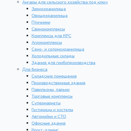
Ангары для сельского хозяйства под ключ
Зернохранилища
Овощехранилища
Птичники
Свинокомплексы
Комплексы для КРС
Агрокомплексы
Сено- и соломохранилища
Холодильные склады
Здания для грибопроизводства
Для бизнеса
Складские помещения
Производственные здания
Павильоны, ларьки
Торговые комплексы
Супермаркеты
Гостиницы и хостелы
Автомойки и СТО
Офисные здания
Кросс-докинг