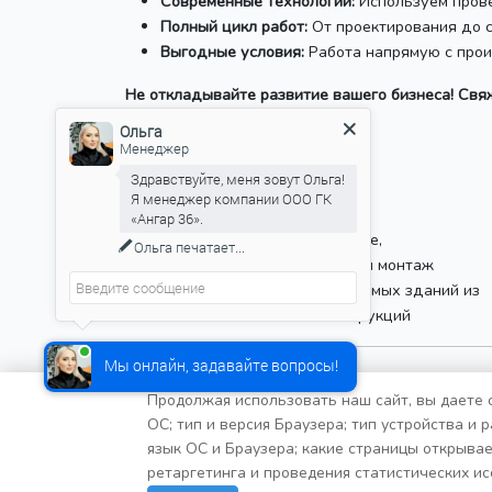
Современные технологии:
Используем прове
Полный цикл работ:
От проектирования до с
Выгодные условия:
Работа напрямую с прои
Не откладывайте развитие вашего бизнеса! Свя
Ольга
Менеджер
Здравствуйте, меня зовут Ольга!
Я менеджер компании ООО ГК
«Ангар 36».
Проектирование,
Ольга
печатает...
производство и монтаж
быстровозводимых зданий из
металлоконструкций
Мы онлайн, задавайте вопросы!
Продолжая использовать наш сайт, вы даете с
ОС; тип и версия Браузера; тип устройства и 
ООО Группа компаний "Ангар 36"
язык ОС и Браузера; какие страницы открывае
ИНН: 3627032960
ретаргетинга и проведения статистических ис
ОГРН: 1213600033240