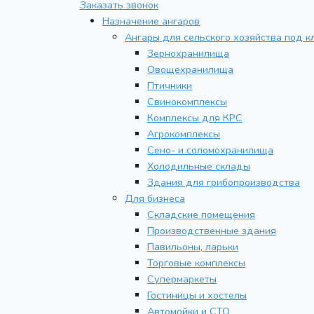
Заказать звонок
Назначение ангаров
Ангары для сельского хозяйства под к
Зернохранилища
Овощехранилища
Птичники
Свинокомплексы
Комплексы для КРС
Агрокомплексы
Сено- и соломохранилища
Холодильные склады
Здания для грибопроизводства
Для бизнеса
Складские помещения
Производственные здания
Павильоны, ларьки
Торговые комплексы
Супермаркеты
Гостиницы и хостелы
Автомойки и СТО