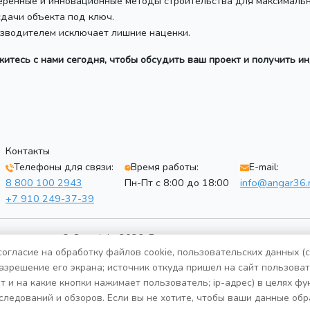
ренные и инновационные методы строительства для максимальн
дачи объекта под ключ.
зводителем исключает лишние наценки.
житесь с нами сегодня, чтобы обсудить ваш проект и получить 
Контакты
Телефоны для связи:
Время работы:
E-mail:
8 800 100 2943
Пн-Пт с 8:00 до 18:00
info@angar36.
+7 910 249-37-39
© Copyright 2026. Все права защищены
огласие на обработку файлов cookie, пользовательских данных (
Политика конфиденциальности
разрешение его экрана; источник откуда пришел на сайт пользовате
т и на какие кнопки нажимает пользователь; ip-адрес) в целях ф
следований и обзоров. Если вы не хотите, чтобы ваши данные обр