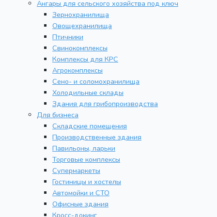
Ангары для сельского хозяйства под ключ
Зернохранилища
Овощехранилища
Птичники
Свинокомплексы
Комплексы для КРС
Агрокомплексы
Сено- и соломохранилища
Холодильные склады
Здания для грибопроизводства
Для бизнеса
Складские помещения
Производственные здания
Павильоны, ларьки
Торговые комплексы
Супермаркеты
Гостиницы и хостелы
Автомойки и СТО
Офисные здания
Кросс-докинг