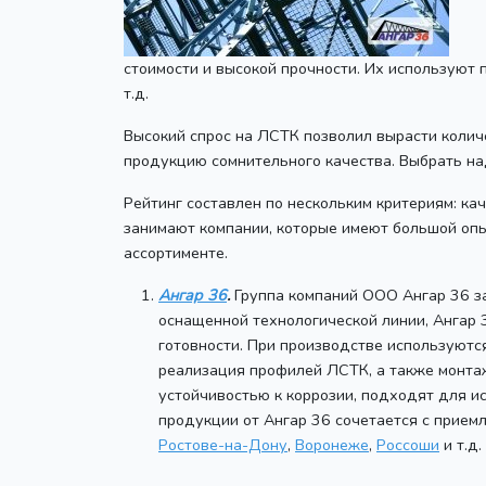
стоимости и высокой прочности. Их используют
т.д.
Высокий спрос на ЛСТК позволил вырасти колич
продукцию сомнительного качества. Выбрать на
Рейтинг составлен по нескольким критериям: к
занимают компании, которые имеют большой оп
ассортименте.
Ангар 36
.
Группа компаний ООО Ангар 36 за
оснащенной технологической линии, Ангар 
готовности. При производстве используютс
реализация профилей ЛСТК, а также монтаж
устойчивостью к коррозии, подходят для и
продукции от Ангар 36 сочетается с прием
Ростове-на-Дону
,
Воронеже
,
Россоши
и т.д