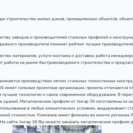
 при строительстве жилых домов, промышленных объектов, объек
еству заводов и производителей стальных профилей и конструкц
дежного производителя поможет рейтинг лучших производителей
ачество материалов, услуги монтажа и доставки, работа менедже
ыт работы на рынке быстровозводимого строительства и предла
нимается производством легких стальных тонкостенных конструк
36 имеет сильные проектные организации, проекты отличаются о
я лучшие технологии и самое современное оборудование. В переч
 зданий. Металлические профили от Ангар 36 изготовлены из о
спользования в любых климатических условиях, выдерживают ста
лемой стоимостью. Компания имеет филиалы во многих регионах 
. На сайте Ангар 36 Вы можете заказать металлические профили 