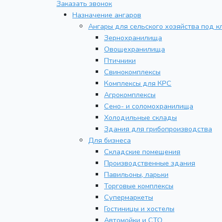
Заказать звонок
Назначение ангаров
Ангары для сельского хозяйства под к
Зернохранилища
Овощехранилища
Птичники
Свинокомплексы
Комплексы для КРС
Агрокомплексы
Сено- и соломохранилища
Холодильные склады
Здания для грибопроизводства
Для бизнеса
Складские помещения
Производственные здания
Павильоны, ларьки
Торговые комплексы
Супермаркеты
Гостиницы и хостелы
Автомойки и СТО