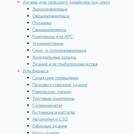
Ангары для сельского хозяйства под ключ
Зернохранилища
Овощехранилища
Птичники
Свинокомплексы
Комплексы для КРС
Агрокомплексы
Сено- и соломохранилища
Холодильные склады
Здания для грибопроизводства
Для бизнеса
Складские помещения
Производственные здания
Павильоны, ларьки
Торговые комплексы
Супермаркеты
Гостиницы и хостелы
Автомойки и СТО
Офисные здания
Кросс-докинг