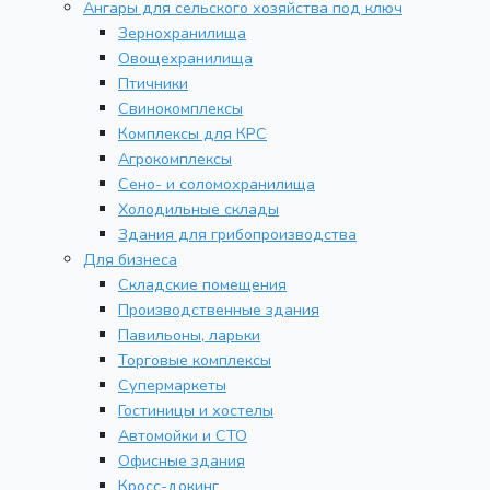
Ангары для сельского хозяйства под ключ
Зернохранилища
Овощехранилища
Птичники
Свинокомплексы
Комплексы для КРС
Агрокомплексы
Сено- и соломохранилища
Холодильные склады
Здания для грибопроизводства
Для бизнеса
Складские помещения
Производственные здания
Павильоны, ларьки
Торговые комплексы
Супермаркеты
Гостиницы и хостелы
Автомойки и СТО
Офисные здания
Кросс-докинг