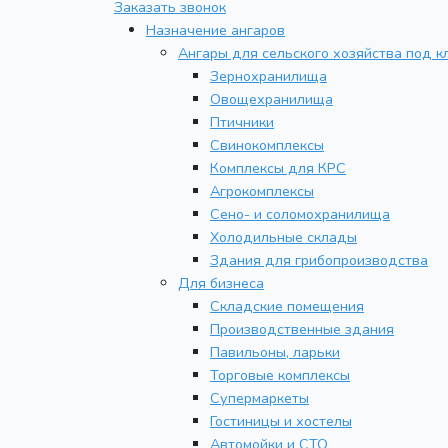
Заказать звонок
Назначение ангаров
Ангары для сельского хозяйства под к
Зернохранилища
Овощехранилища
Птичники
Свинокомплексы
Комплексы для КРС
Агрокомплексы
Сено- и соломохранилища
Холодильные склады
Здания для грибопроизводства
Для бизнеса
Складские помещения
Производственные здания
Павильоны, ларьки
Торговые комплексы
Супермаркеты
Гостиницы и хостелы
Автомойки и СТО