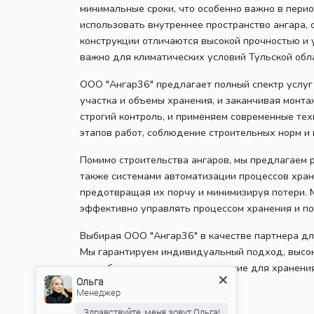
минимальные сроки, что особенно важно в перио
использовать внутреннее пространство ангара,
конструкции отличаются высокой прочностью и 
важно для климатических условий Тульской обл
ООО "Ангар36" предлагает полный спектр услуг
участка и объемы хранения, и заканчивая монт
строгий контроль, и применяем современные те
этапов работ, соблюдение строительных норм и 
Помимо строительства ангаров, мы предлагаем 
также системами автоматизации процессов хране
предотвращая их порчу и минимизируя потери. М
эффективно управлять процессом хранения и по
Выбирая ООО "Ангар36" в качестве партнера дл
Мы гарантируем индивидуальный подход, высоко
разработать оптимальное решение для хранения
Ольга
Менеджер
8 800 100 29 43
Здравствуйте, меня зовут Ольга!