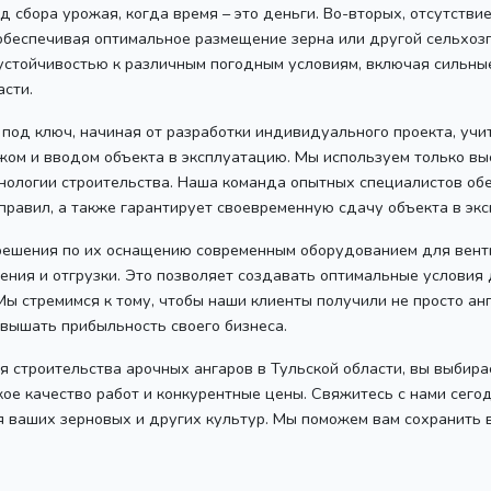
д сбора урожая, когда время – это деньги. Во-вторых, отсутств
 обеспечивая оптимальное размещение зерна или другой сельхоз
устойчивостью к различным погодным условиям, включая сильные 
асти.
 под ключ, начиная от разработки индивидуального проекта, уч
ажом и вводом объекта в эксплуатацию. Мы используем только 
хнологии строительства. Наша команда опытных специалистов о
правил, а также гарантирует своевременную сдачу объекта в эк
решения по их оснащению современным оборудованием для венти
ния и отгрузки. Это позволяет создавать оптимальные условия д
ы стремимся к тому, чтобы наши клиенты получили не просто ан
вышать прибыльность своего бизнеса.
я строительства арочных ангаров в Тульской области, вы выбир
е качество работ и конкурентные цены. Свяжитесь с нами сегод
 ваших зерновых и других культур. Мы поможем вам сохранить 