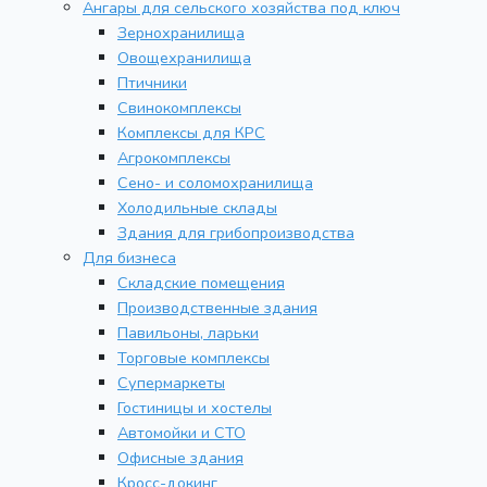
Ангары для сельского хозяйства под ключ
Зернохранилища
Овощехранилища
Птичники
Свинокомплексы
Комплексы для КРС
Агрокомплексы
Сено- и соломохранилища
Холодильные склады
Здания для грибопроизводства
Для бизнеса
Складские помещения
Производственные здания
Павильоны, ларьки
Торговые комплексы
Супермаркеты
Гостиницы и хостелы
Автомойки и СТО
Офисные здания
Кросс-докинг