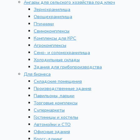
Ангары для сельского хозяйства под ключ
Зернохранилища
Овощехранилища
Птичники
Свинокомплексы
Комплексы для КРС
Агрокомплексы
Сено- и соломохранилища
Холодильные склады
Здания для грибопроизводства
Для бизнеса
Складские помещения
Производственные здания
Павильоны, ларьки
Торговые комплексы
Супермаркеты
Гостиницы и хостелы
Автомойки и СТО
Офисные здания
Кросс-докинг