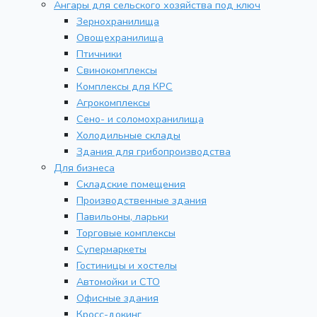
Ангары для сельского хозяйства под ключ
Зернохранилища
Овощехранилища
Птичники
Свинокомплексы
Комплексы для КРС
Агрокомплексы
Сено- и соломохранилища
Холодильные склады
Здания для грибопроизводства
Для бизнеса
Складские помещения
Производственные здания
Павильоны, ларьки
Торговые комплексы
Супермаркеты
Гостиницы и хостелы
Автомойки и СТО
Офисные здания
Кросс-докинг