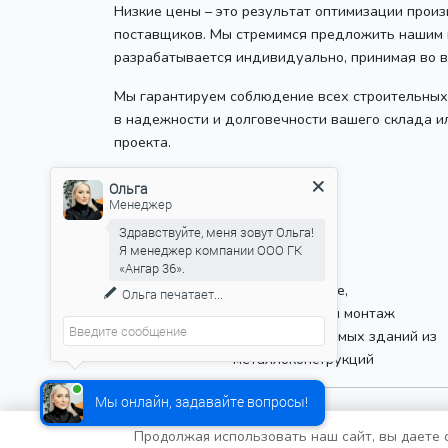
Низкие цены – это результат оптимизации прои
поставщиков. Мы стремимся предложить нашим к
разрабатывается индивидуально, принимая во 
Мы гарантируем соблюдение всех строительных 
в надежности и долговечности вашего склада ил
проекта.
8 (800) 100-29-43
Ольга
+7 (930) 417-36-36
Менеджер
+7 (910) 249-37-39
Здравствуйте, меня зовут Ольга!
Я менеджер компании ООО ГК
«Ангар 36».
Проектирование,
Ольга
печатает...
производство и монтаж
быстровозводимых зданий из
металлоконструкций
Мы онлайн, задавайте вопросы!
Продолжая использовать наш сайт, вы даете с