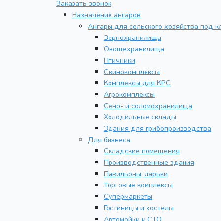
Заказать звонок
Назначение ангаров
Ангары для сельского хозяйства под к
Зернохранилища
Овощехранилища
Птичники
Свинокомплексы
Комплексы для КРС
Агрокомплексы
Сено- и соломохранилища
Холодильные склады
Здания для грибопроизводства
Для бизнеса
Складские помещения
Производственные здания
Павильоны, ларьки
Торговые комплексы
Супермаркеты
Гостиницы и хостелы
Автомойки и СТО