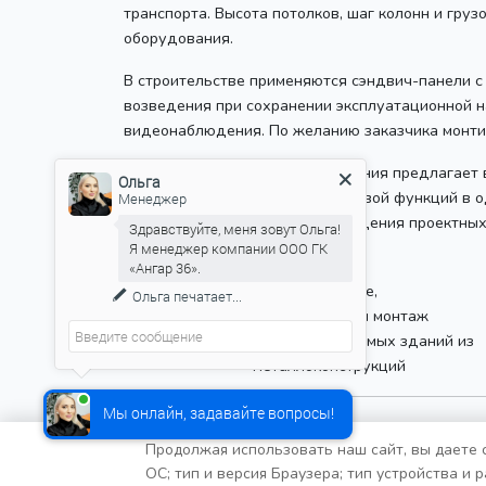
транспорта. Высота потолков, шаг колонн и гр
оборудования.
В строительстве применяются сэндвич-панели с
возведения при сохранении эксплуатационной 
видеонаблюдения. По желанию заказчика монти
Для торговых помещений компания предлагает в
Ольга
Объединение складской и торговой функций в о
Менеджер
36 гарантирует точность соблюдения проектных
Здравствуйте, меня зовут Ольга!
Я менеджер компании ООО ГК
«Ангар 36».
Проектирование,
Ольга
печатает...
производство и монтаж
быстровозводимых зданий из
металлоконструкций
Мы онлайн, задавайте вопросы!
Продолжая использовать наш сайт, вы даете с
ОС; тип и версия Браузера; тип устройства и 
ООО Группа компаний "Ангар 36"