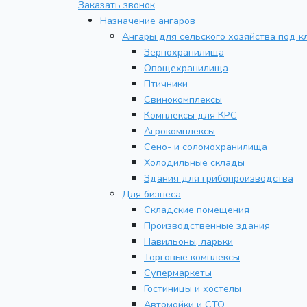
Заказать звонок
Назначение ангаров
Ангары для сельского хозяйства под к
Зернохранилища
Овощехранилища
Птичники
Свинокомплексы
Комплексы для КРС
Агрокомплексы
Сено- и соломохранилища
Холодильные склады
Здания для грибопроизводства
Для бизнеса
Складские помещения
Производственные здания
Павильоны, ларьки
Торговые комплексы
Супермаркеты
Гостиницы и хостелы
Автомойки и СТО