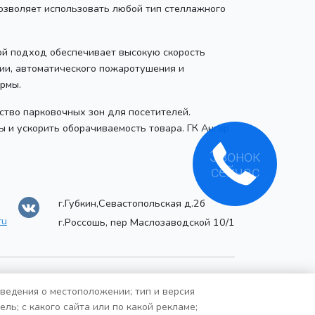
позволяет использовать любой тип стеллажного
ой подход обеспечивает высокую скорость
ии, автоматического пожаротушения и
рмы.
ство парковочных зон для посетителей.
 и ускорить оборачиваемость товара. ГК Ангар
Звонок
сейчас
г.Губкин,Севастопольская д.2б
ru
г.Россошь, пер Маслозаводской 10/1
сведения о местоположении; тип и версия
ль; с какого сайта или по какой рекламе;