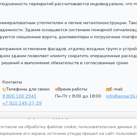
узоподъемность перекрытий рассчитываются индивидуально, что 
 минераловатным утеплителем и легкие металлоконструкции. Так
надежности. Здания оснащаются системами пожарной сигнализац
руются секционные ворота, доклевеллеры и погрузочные платфо
итражное остекление фасадов, отделку входных групп и устрой
дном здании позволяет клиенту сократить операционные расходы
 решений и выполнение обязательств в согласованные сроки.
Контакты
Телефоны для связи:
Время работы:
E-mail:
8 800 100 2943
Пн-Пт с 8:00 до 18:00
info@angar36.
+7 910 249-37-39
© Copyright 2026. Все права защищены
огласие на обработку файлов cookie, пользовательских данных (
Политика конфиденциальности
разрешение его экрана; источник откуда пришел на сайт пользовате