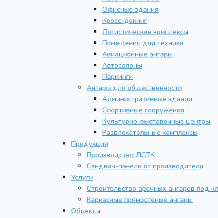
Офисные здания
Кросс-докинг
Логистические комплексы
Помещения для техники
Авиационные ангары
Автосалоны
Паркинги
Ангары для общественности
Административные здания
Спортивные сооружения
Культурно-выставочные центры
Развлекательные комплексы
Продукция
Производство ЛСТК
Сэндвич-панели от производителя
Услуги
Строительство арочных ангаров под к
Каркасные прямостеные ангары
Объекты