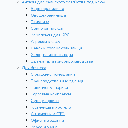
Ангары для сельского хозяйства под ключ
Зернохранилища
Овощехранилища
Птичники
Свинокомплексы
Комплексы для КРС
Агрокомплексы
Сено- и соломохранилища
Холодильные склады
Здания для грибопроизводства
Для бизнеса
Складские помещения
Производственные здания
Павильоны, ларьки
Торговые комплексы
Супермаркеты
Гостиницы и хостелы
Автомойки и СТО
Офисные здания
Кросс-докинг