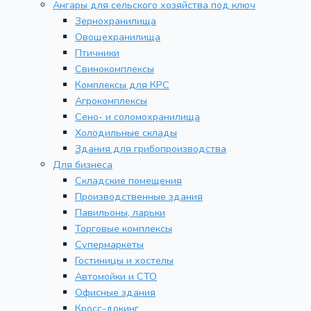
Ангары для сельского хозяйства под ключ
Зернохранилища
Овощехранилища
Птичники
Свинокомплексы
Комплексы для КРС
Агрокомплексы
Сено- и соломохранилища
Холодильные склады
Здания для грибопроизводства
Для бизнеса
Складские помещения
Производственные здания
Павильоны, ларьки
Торговые комплексы
Супермаркеты
Гостиницы и хостелы
Автомойки и СТО
Офисные здания
Кросс-докинг