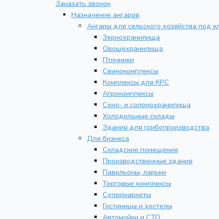
Заказать звонок
Назначение ангаров
Ангары для сельского хозяйства под к
Зернохранилища
Овощехранилища
Птичники
Свинокомплексы
Комплексы для КРС
Агрокомплексы
Сено- и соломохранилища
Холодильные склады
Здания для грибопроизводства
Для бизнеса
Складские помещения
Производственные здания
Павильоны, ларьки
Торговые комплексы
Супермаркеты
Гостиницы и хостелы
Автомойки и СТО