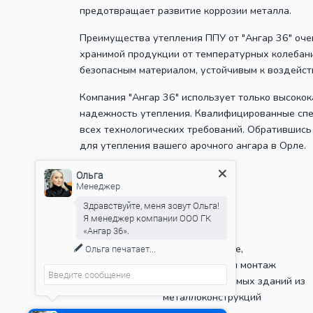
предотвращает развитие коррозии металла.
Преимущества утепления ППУ от "Ангар 36" оче
хранимой продукции от температурных колебани
безопасным материалом, устойчивым к воздейств
Компания "Ангар 36" использует только высоко
надежность утепления. Квалифицированные спе
всех технологических требований. Обратившись
для утепления вашего арочного ангара в Орле.
8 (800) 100-29-43
Ольга
Менеджер
+7 (930) 417-36-36
+7 (910) 249-37-39
Здравствуйте, меня зовут Ольга!
Я менеджер компании ООО ГК
«Ангар 36».
Проектирование,
Ольга
печатает...
производство и монтаж
быстровозводимых зданий из
металлоконструкций