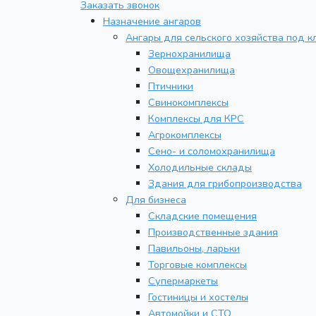
Заказать звонок
Назначение ангаров
Ангары для сельского хозяйства под к
Зернохранилища
Овощехранилища
Птичники
Свинокомплексы
Комплексы для КРС
Агрокомплексы
Сено- и соломохранилища
Холодильные склады
Здания для грибопроизводства
Для бизнеса
Складские помещения
Производственные здания
Павильоны, ларьки
Торговые комплексы
Супермаркеты
Гостиницы и хостелы
Автомойки и СТО