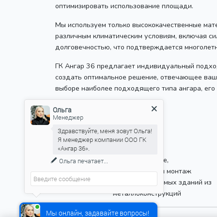
оптимизировать использование площади.
Мы используем только высококачественные мате
различным климатическим условиям, включая си
долговечностью, что подтверждается многолетн
ГК Ангар 36 предлагает индивидуальный подход
создать оптимальное решение, отвечающее ваш
выборе наиболее подходящего типа ангара, его
8 (800) 100-29-43
Ольга
Менеджер
+7 (930) 417-36-36
+7 (910) 249-37-39
Здравствуйте, меня зовут Ольга!
Я менеджер компании ООО ГК
«Ангар 36».
Проектирование,
Ольга
печатает...
производство и монтаж
быстровозводимых зданий из
металлоконструкций
Мы онлайн, задавайте вопросы!