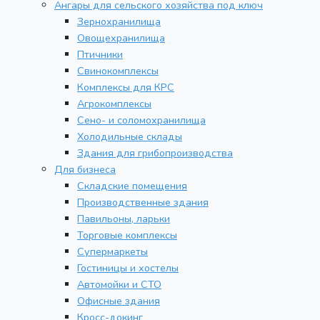
Ангары для сельского хозяйства под ключ
Зернохранилища
Овощехранилища
Птичники
Свинокомплексы
Комплексы для КРС
Агрокомплексы
Сено- и соломохранилища
Холодильные склады
Здания для грибопроизводства
Для бизнеса
Складские помещения
Производственные здания
Павильоны, ларьки
Торговые комплексы
Супермаркеты
Гостиницы и хостелы
Автомойки и СТО
Офисные здания
Кросс-докинг