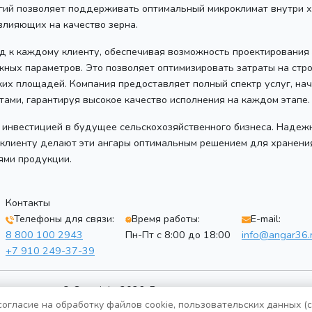
гий позволяет поддерживать оптимальный микроклимат внутри х
 влияющих на качество зерна.
д к каждому клиенту, обеспечивая возможность проектирования
жных параметров. Это позволяет оптимизировать затраты на стро
их площадей. Компания предоставляет полный спектр услуг, нач
ами, гарантируя высокое качество исполнения на каждом этапе.
 инвестицией в будущее сельскохозяйственного бизнеса. Надежн
клиенту делают эти ангары оптимальным решением для хранения
ями продукции.
Контакты
Телефоны для связи:
Время работы:
E-mail:
8 800 100 2943
Пн-Пт с 8:00 до 18:00
info@angar36.
+7 910 249-37-39
© Copyright 2026. Все права защищены
огласие на обработку файлов cookie, пользовательских данных (
Политика конфиденциальности