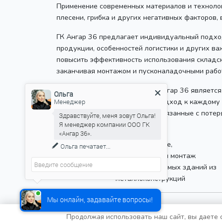
Применение современных материалов и техноло
плесени, грибка и других негативных факторов,
ГК Ангар 36 предлагает индивидуальный подхо
продукции, особенностей логистики и других ва
повысить эффективность использования складск
заканчивая монтажом и пусконаладочными работ
Выбор зернохранилища от ГК Ангар 36 является
Ольга
условиям и индивидуальный подход к каждому 
Менеджер
урожая и минимизируя риски, связанные с потер
Здравствуйте, меня зовут Ольга!
Я менеджер компании ООО ГК
«Ангар 36».
Проектирование,
Ольга
печатает...
производство и монтаж
быстровозводимых зданий из
металлоконструкций
Мы онлайн, задавайте вопросы!
Продолжая использовать наш сайт, вы даете с