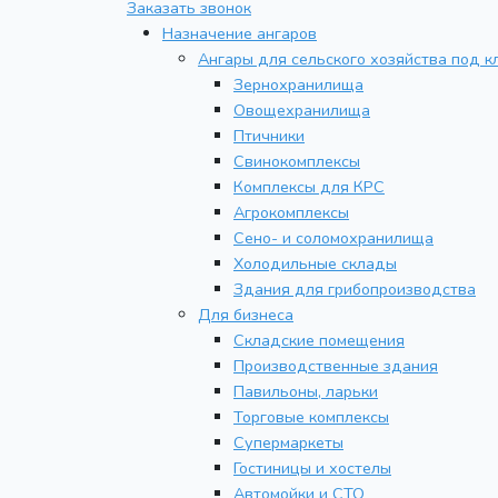
Заказать звонок
Назначение ангаров
Ангары для сельского хозяйства под к
Зернохранилища
Овощехранилища
Птичники
Свинокомплексы
Комплексы для КРС
Агрокомплексы
Сено- и соломохранилища
Холодильные склады
Здания для грибопроизводства
Для бизнеса
Складские помещения
Производственные здания
Павильоны, ларьки
Торговые комплексы
Супермаркеты
Гостиницы и хостелы
Автомойки и СТО