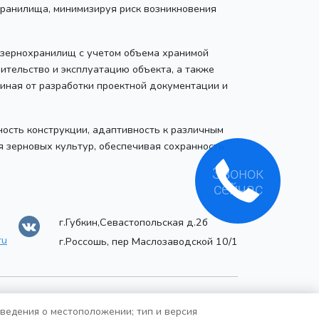
ранилища, минимизируя риск возникновения
 зернохранилищ с учетом объема хранимой
ительство и эксплуатацию объекта, а также
иная от разработки проектной документации и
ость конструкции, адаптивность к различным
 зерновых культур, обеспечивая сохранность
г.Губкин,Севастопольская д.2б
ru
г.Россошь, пер Маслозаводской 10/1
сведения о местоположении; тип и версия