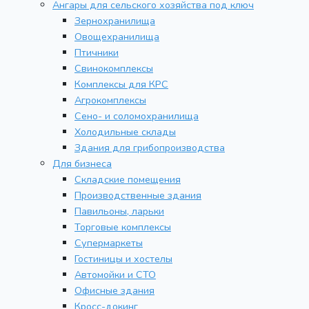
Ангары для сельского хозяйства под ключ
Зернохранилища
Овощехранилища
Птичники
Свинокомплексы
Комплексы для КРС
Агрокомплексы
Сено- и соломохранилища
Холодильные склады
Здания для грибопроизводства
Для бизнеса
Складские помещения
Производственные здания
Павильоны, ларьки
Торговые комплексы
Супермаркеты
Гостиницы и хостелы
Автомойки и СТО
Офисные здания
Кросс-докинг