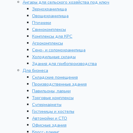
Ангары для сельского хозяйства под ключ
Зернохранилища
Овощехранилища
Птичники
Свинокомплексы
Комплексы для КРС
Агрокомплексы
Сено- и соломохранилища
Холодильные склады
Здания для грибопроизводства
Для бизнеса
Складские помещения
Производственные здания
Павильоны, ларьки
Торговые комплексы
Супермаркеты
Гостиницы и хостелы
Автомойки и СТО
Офисные здания
Кросс-докинг